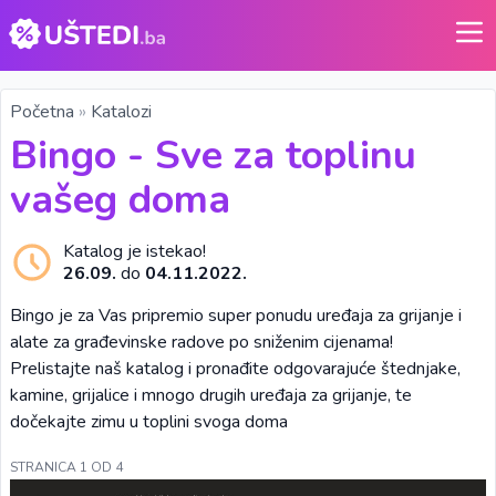
Početna
»
Katalozi
Bingo - Sve za toplinu
vašeg doma
Katalog je istekao!
26.09.
do
04.11.2022.
Bingo je za Vas pripremio super ponudu uređaja za grijanje i
alate za građevinske radove po sniženim cijenama!
Prelistajte naš katalog i pronađite odgovarajuće štednjake,
kamine, grijalice i mnogo drugih uređaja za grijanje, te
dočekajte zimu u toplini svoga doma
STRANICA 1 OD 4