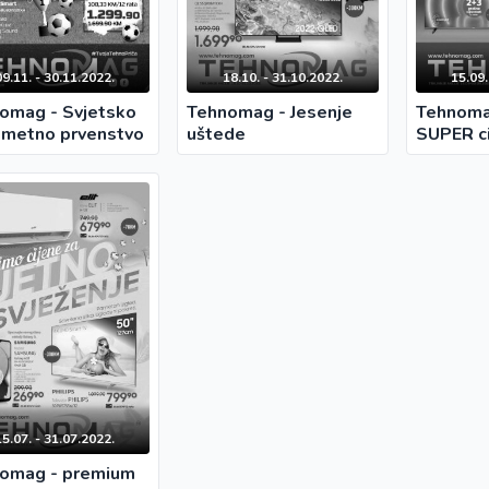
09.11. - 30.11.2022.
18.10. - 31.10.2022.
15.09.
omag - Svjetsko
Tehnomag - Jesenje
Tehnoma
metno prvenstvo
uštede
SUPER ci
15.07. - 31.07.2022.
omag - premium