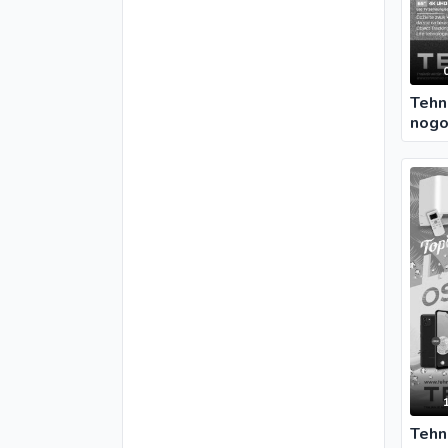
Vrtni program
Didaco
Školski pribor
dm
Građevinski materijal
Domod
Grijanje
FIS Vitez
Igračke
Tehn
Imtec
nogo
Ukrasni artikli
Izbor trgovine
Jysk
Konzum
Mercator
OBI
Penny plus
Robot
Technoshop
Tehnomag
Top Shop
Tehn