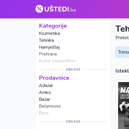
Kategorije
Te
Kozmetika
Prelist
Tehnika
Namještaj
Trenu
Prehrana
Kućne potrepštine
Alati
VIDI SVE
Istek
Kućanski aparati
Prodavnice
Mobiteli
Adazal
Vrtni namještaj
Amko
Odjeća
Bazar
Posuđe
Belamionix
Obuća
Best
Keramika
Bingo
VIDI SVE
Cvijeće
CM