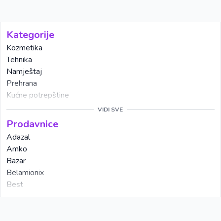
Kategorije
Kozmetika
Tehnika
Namještaj
Prehrana
Kućne potrepštine
Alati
VIDI SVE
Kućanski aparati
Prodavnice
Mobiteli
Adazal
Vrtni namještaj
Amko
Odjeća
Bazar
Posuđe
Belamionix
Obuća
Best
Keramika
Bingo
VIDI SVE
Cvijeće
CM
Vrtni program
Didaco