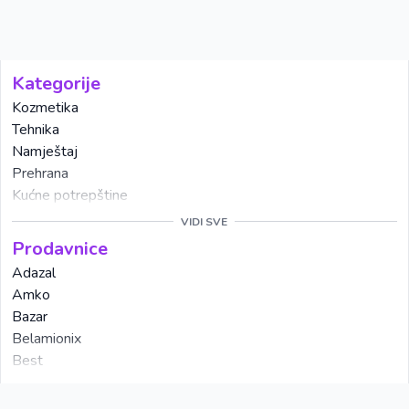
Kategorije
Kozmetika
Tehnika
Namještaj
Prehrana
Kućne potrepštine
Alati
VIDI SVE
Kućanski aparati
Prodavnice
Mobiteli
Adazal
Vrtni namještaj
Amko
Odjeća
Bazar
Posuđe
Belamionix
Obuća
Best
Keramika
Bingo
VIDI SVE
Cvijeće
CM