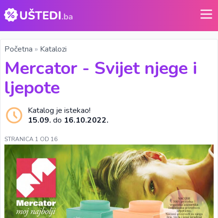
Početna
»
Katalozi
Mercator - Svijet njege i
ljepote
Katalog je istekao!
15.09.
do
16.10.2022.
STRANICA 1 OD 16